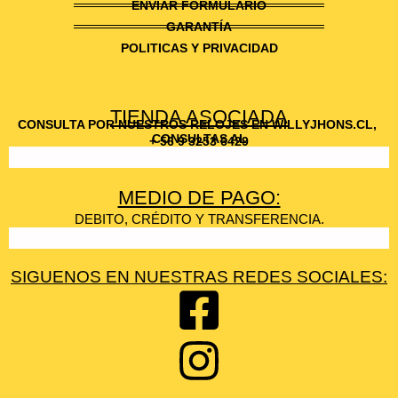
ENVIAR FORMULARIO
GARANTÍA
POLITICAS Y PRIVACIDAD
TIENDA ASOCIADA
CONSULTA POR NUESTROS RELOJES EN WILLYJHONS.CL,
CONSULTAS AL
+ 56 9 3253 6429
MEDIO DE PAGO:
DEBITO, CRÉDITO Y TRANSFERENCIA.
SIGUENOS EN NUESTRAS REDES SOCIALES: