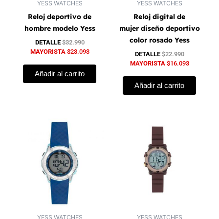
YESS WATCHES
YESS WATCHES
Reloj deportivo de
Reloj digital de
hombre modelo Yess
mujer diseño deportivo
color rosado Yess
DETALLE
$
32.990
MAYORISTA
$
23.093
DETALLE
$
22.990
MAYORISTA
$
16.093
Añadir al carrito
Añadir al carrito
YESS WATCHES
YESS WATCHES