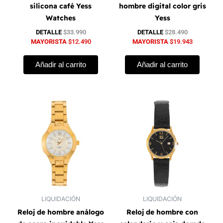
silicona café Yess
hombre digital color gris
Watches
Yess
DETALLE
$
33.990
DETALLE
$
28.490
MAYORISTA
$
12.490
MAYORISTA
$
19.943
Añadir al carrito
Añadir al carrito
LIQUIDACIÓN
LIQUIDACIÓN
Reloj de hombre análogo
Reloj de hombre con