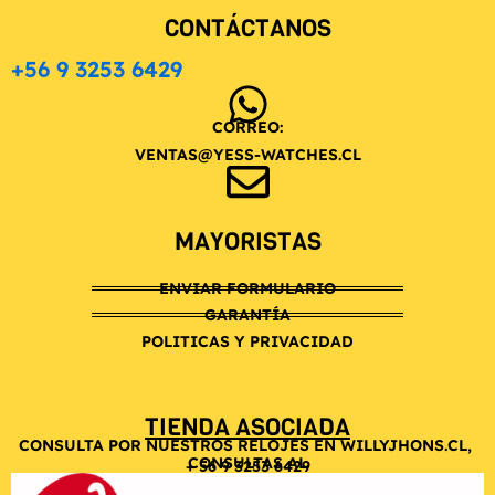
CONTÁCTANOS
+56 9 3253 6429
CORREO:
VENTAS@YESS-WATCHES.CL
MAYORISTAS
ENVIAR FORMULARIO
GARANTÍA
POLITICAS Y PRIVACIDAD
TIENDA ASOCIADA
CONSULTA POR NUESTROS RELOJES EN WILLYJHONS.CL,
CONSULTAS AL
+ 56 9 3253 6429